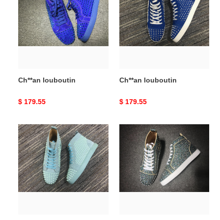
Ch**an louboutin
Ch**an louboutin
Original
$ 179.55
Original
$ 179.55
price
price
Ch**an
Ch**an
louboutin
louboutin