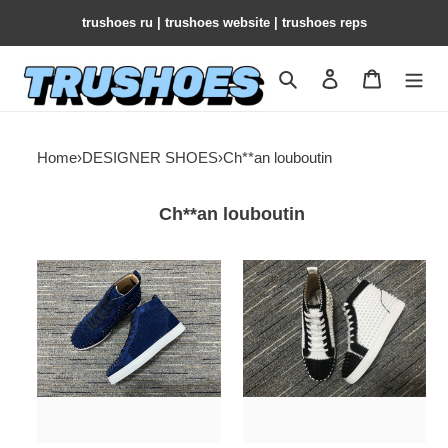
trushoes ru | trushoes website | trushoes reps
Search
Contact us
Shopping 
Home
›
DESIGNER SHOES
›
Ch**an louboutin
Ch**an louboutin
Ch**an
Ch**an
louboutin
louboutin