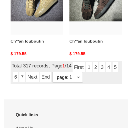
Ch**an louboutin
Ch**an louboutin
Original
$ 179.55
Original
$ 179.55
price
price
Total 317 records, Page
1
/14
First
1
2
3
4
5
6
7
Next
End
Quick links